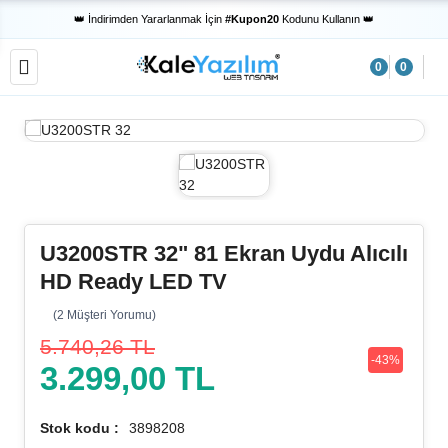
💎 Sepet Tutarı
200 TL ve Üzeri
Siparişlerinizde Kargo Ücretsiz 💎
👑 İndirimden Yararlanmak İçin
#Kupon20
Kodunu Kullanın 👑
✨ Yeni Sezonun
Tüm Trend Ürünlerini
Sitemizde Bulabilirsiniz ✨
💝 Sosyal Medya Hesaplarımızı
Takip Etmeyi
Unutmayın 😋
0
0
💎 Sepet Tutarı
200 TL ve Üzeri
Siparişlerinizde Kargo Ücretsiz 💎
👑 İndirimden Yararlanmak İçin
#Kupon20
Kodunu Kullanın 👑
✨ Yeni Sezonun
Tüm Trend Ürünlerini
Sitemizde Bulabilirsiniz ✨
💝 Sosyal Medya Hesaplarımızı
Takip Etmeyi
Unutmayın 😋
U3200STR 32" 81 Ekran Uydu Alıcılı
HD Ready LED TV
(2 Müşteri Yorumu)
5.740,26 TL
-43%
3.299,00 TL
Stok kodu :
3898208